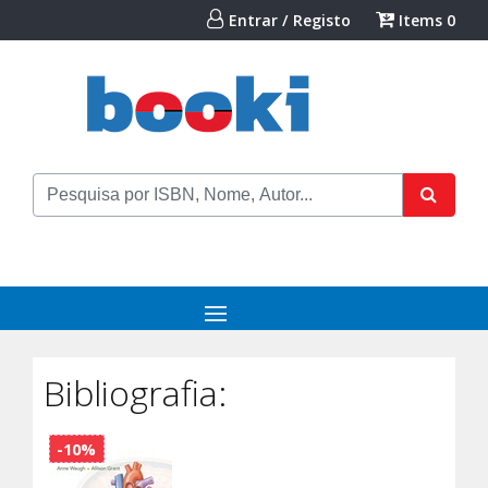
Entrar / Registo
Items
0
Bibliografia:
-10%