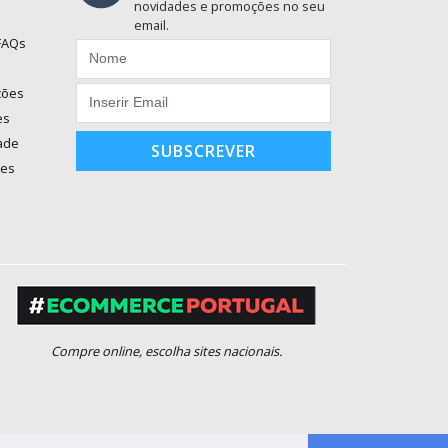
novidades e promoções no seu
email.
 FAQs
ções
es
dade
SUBSCREVER
ões
Compre online, escolha sites nacionais.