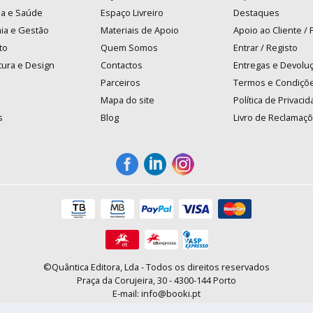
na e Saúde
Espaço Livreiro
Destaques
ia e Gestão
Materiais de Apoio
Apoio ao Cliente /
to
Quem Somos
Entrar / Registo
tura e Design
Contactos
Entregas e Devolu
Parceiros
Termos e Condiçõ
Mapa do site
Política de Privaci
s
Blog
Livro de Reclamaç
©Quântica Editora, Lda - Todos os direitos reservados
Praça da Corujeira, 30 - 4300-144 Porto
E-mail: info@booki.pt
Tel.: +351 220 104 872
(
custo de chamada para a rede fixa
)